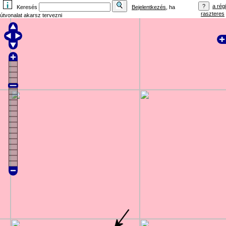
a régi
Keresés
Bejelentkezés
, ha
raszteres
útvonalat akarsz tervezni