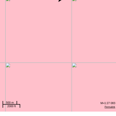
500 m
M=1:27 083
2000 ft
Permalink