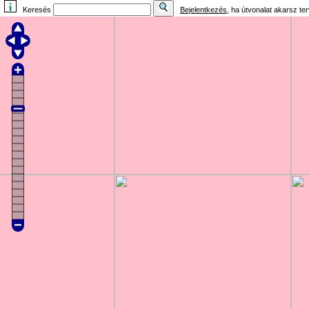
Keresés
Bejelentkezés
, ha útvonalat akarsz te