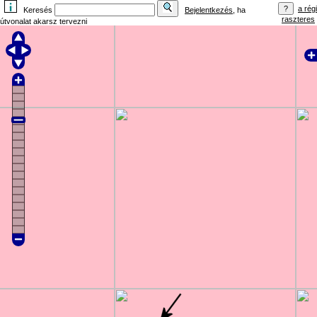
a régi
Keresés
Bejelentkezés
, ha
raszteres
útvonalat akarsz tervezni