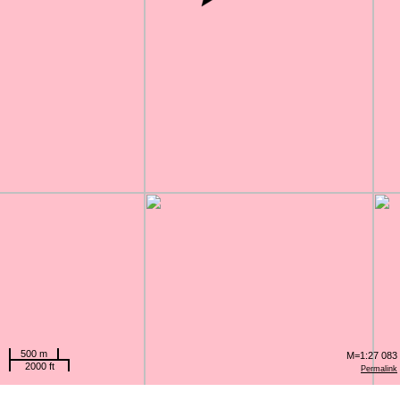
500 m
M=1:27 083
2000 ft
Permalink