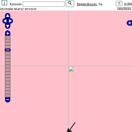
a régi
Keresés
Bejelentkezés
, ha
raszteres
útvonalat akarsz tervezni