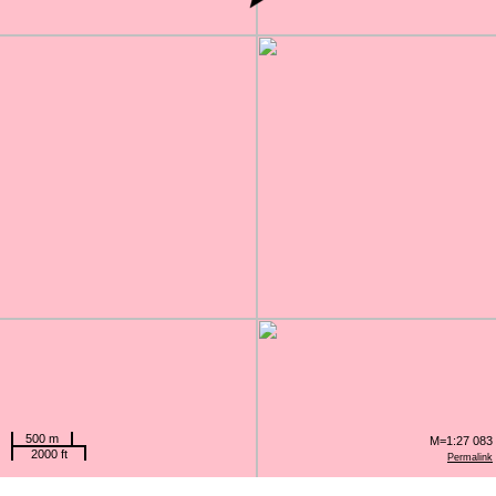
500 m
M=1:27 083
2000 ft
Permalink