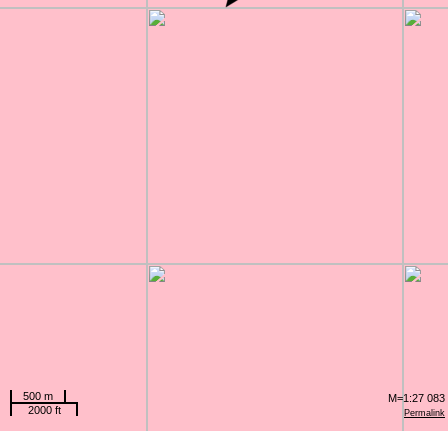
500 m
M=1:27 083
2000 ft
Permalink