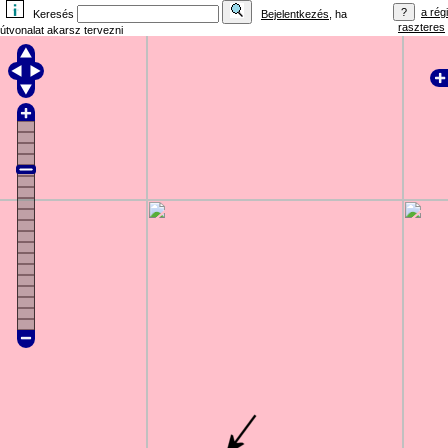
a régi
Keresés
Bejelentkezés
, ha
raszteres
útvonalat akarsz tervezni