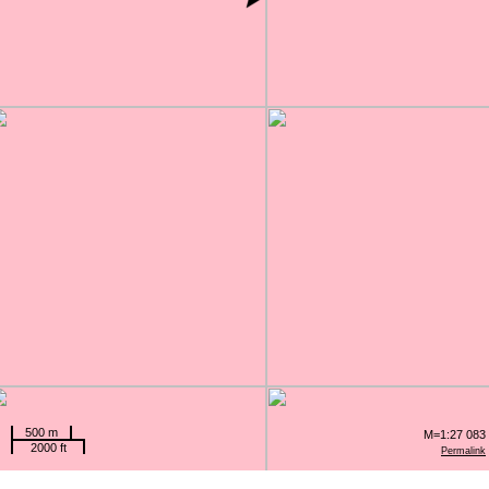
500 m
M=1:27 083
2000 ft
Permalink