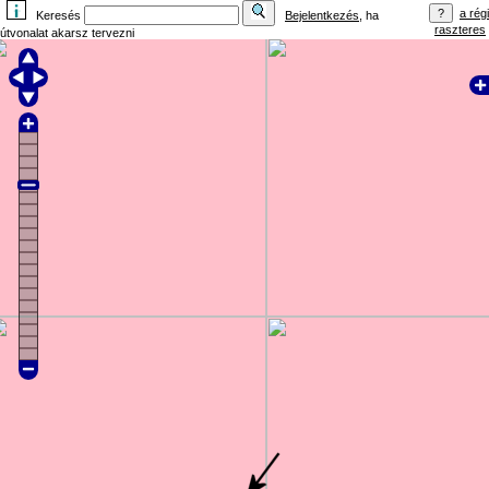
a régi
Keresés
Bejelentkezés
, ha
raszteres
útvonalat akarsz tervezni