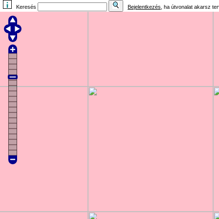
Keresés
Bejelentkezés
, ha útvonalat akarsz te