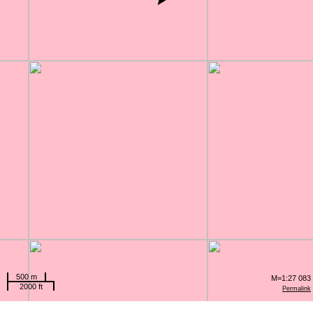
500 m
M=1:27 083
2000 ft
Permalink