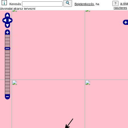
a régi
Keresés
Bejelentkezés
, ha
raszteres
útvonalat akarsz tervezni