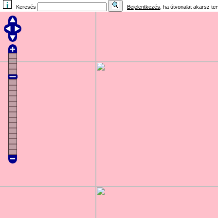
Keresés
Bejelentkezés
, ha útvonalat akarsz te