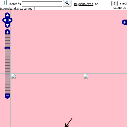
a régi
Keresés
Bejelentkezés
, ha
raszteres
útvonalat akarsz tervezni