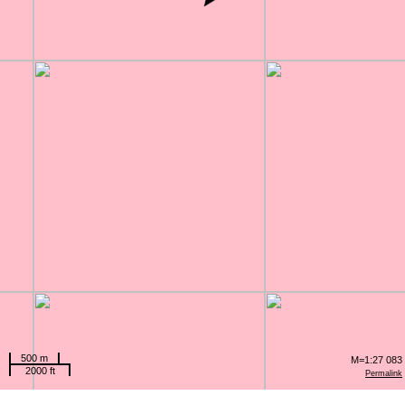
500 m
M=1:27 083
2000 ft
Permalink