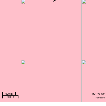
500 m
M=1:27 083
2000 ft
Permalink