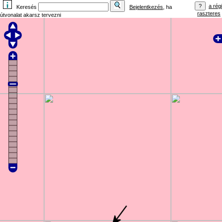
a régi
Keresés
Bejelentkezés
, ha
raszteres
útvonalat akarsz tervezni