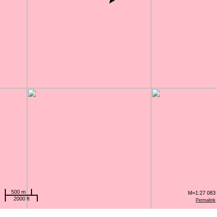
500 m
M=1:27 083
2000 ft
Permalink