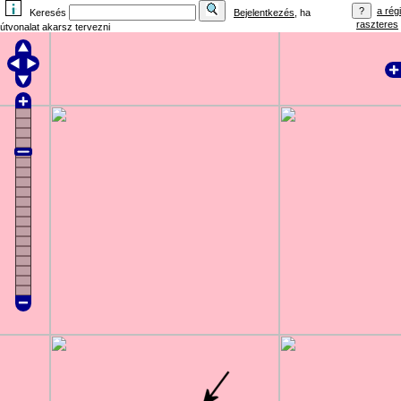
a régi
Keresés
Bejelentkezés
, ha
raszteres
útvonalat akarsz tervezni