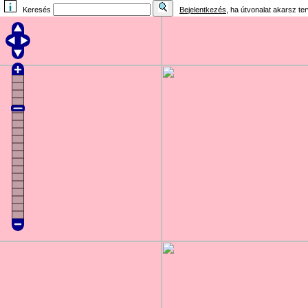
Keresés
Bejelentkezés
, ha útvonalat akarsz te