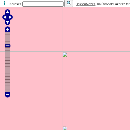
Keresés
Bejelentkezés
, ha útvonalat akarsz te