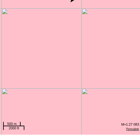
500 m
M=1:27 083
2000 ft
Permalink