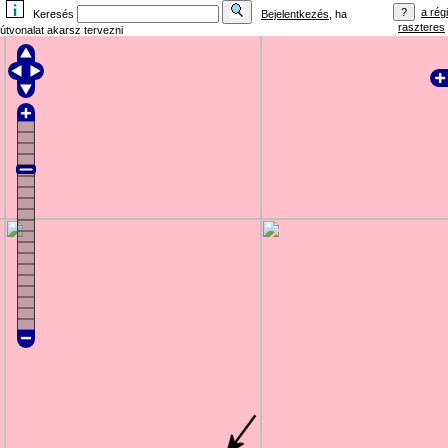
a régi
Keresés
Bejelentkezés
, ha
raszteres
útvonalat akarsz tervezni