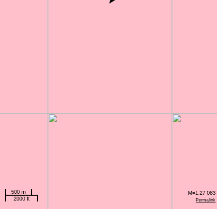
500 m
M=1:27 083
2000 ft
Permalink