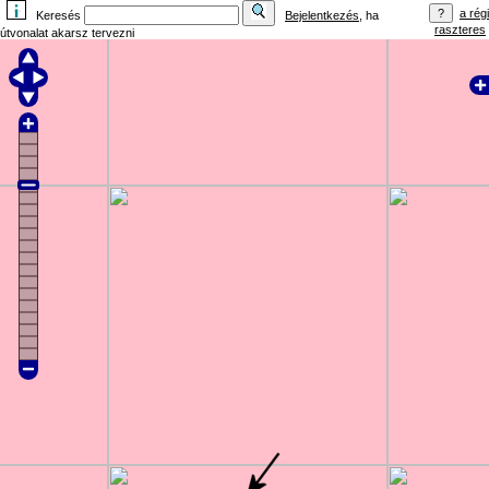
a régi
Keresés
Bejelentkezés
, ha
raszteres
útvonalat akarsz tervezni