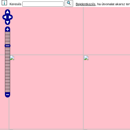
Keresés
Bejelentkezés
, ha útvonalat akarsz te