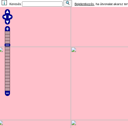
Keresés
Bejelentkezés
, ha útvonalat akarsz te