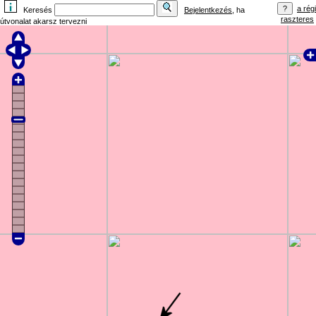
a régi
Keresés
Bejelentkezés
, ha
raszteres
útvonalat akarsz tervezni