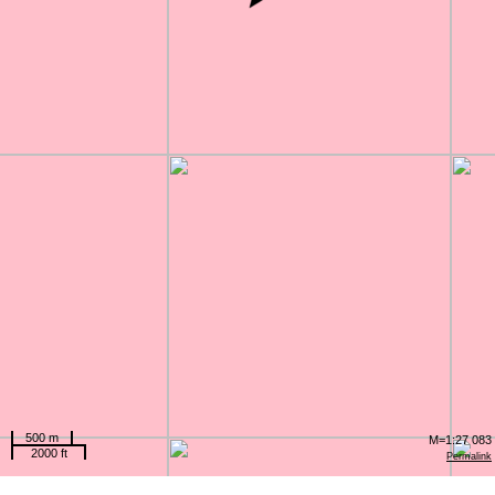
500 m
M=1:27 083
2000 ft
Permalink