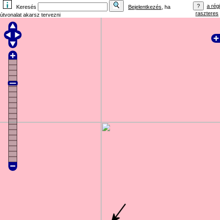
a régi
Keresés
Bejelentkezés
, ha
raszteres
útvonalat akarsz tervezni