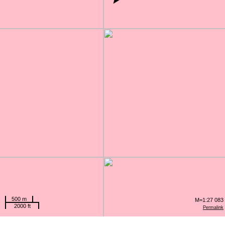
500 m
M=1:27 083
2000 ft
Permalink