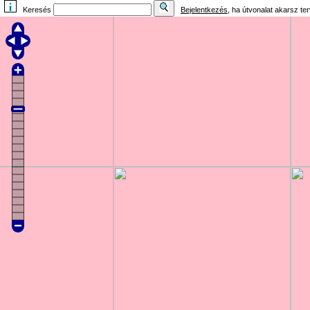
Keresés
Bejelentkezés
, ha útvonalat akarsz te