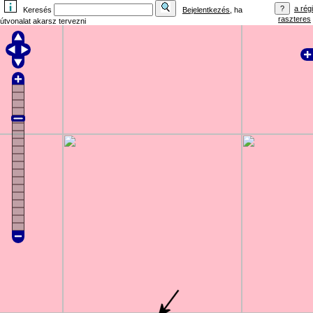
a régi
Keresés
Bejelentkezés
, ha
raszteres
útvonalat akarsz tervezni