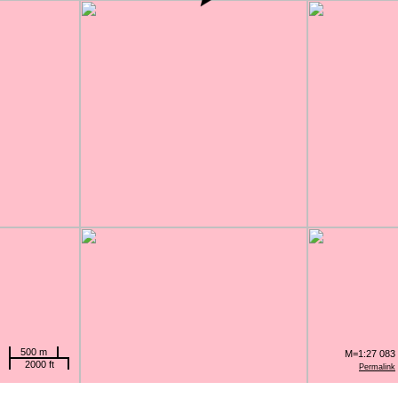
500 m
M=1:27 083
2000 ft
Permalink