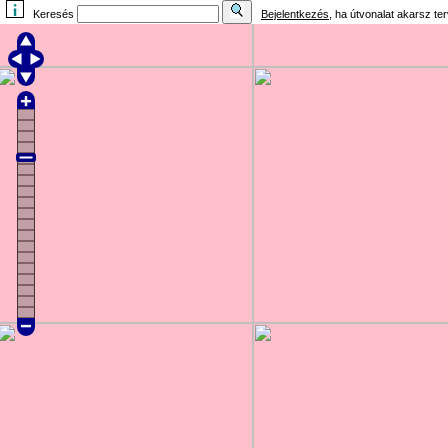
Keresés
Bejelentkezés
, ha útvonalat akarsz te