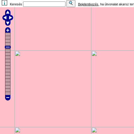
Keresés
Bejelentkezés
, ha útvonalat akarsz te