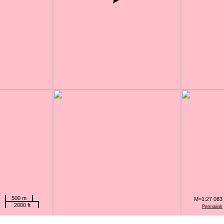
500 m
M=1:27 083
2000 ft
Permalink