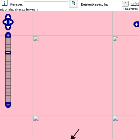
a régi
Keresés
Bejelentkezés
, ha
raszteres
útvonalat akarsz tervezni