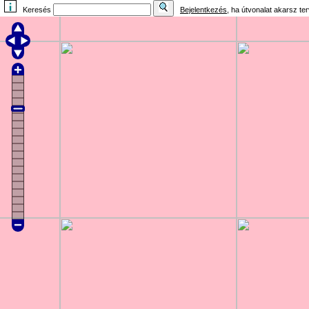
Keresés
Bejelentkezés
, ha útvonalat akarsz te