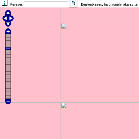
Keresés
Bejelentkezés
, ha útvonalat akarsz te