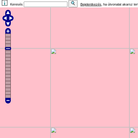
Keresés
Bejelentkezés
, ha útvonalat akarsz te