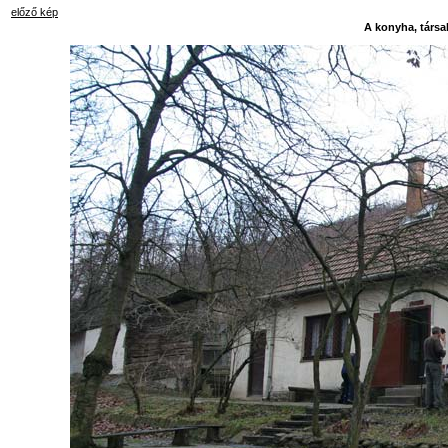
előző kép
A konyha, társal