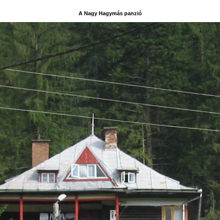
A Nagy Hagymás panzió