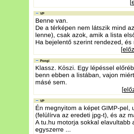
[
VP
Benne van.
De a térképen nem látszik mind az
lenne), csak azok, amik a lista el
Ha bejelentő szerint rendezed, és
[
elő
Pongi
Klassz. Köszi. Egy lépéssel előré
benn ebben a listában, vajon miér
másé sem.
[
elő
VP
Én megnyitom a képet GIMP-pel, u
(felülírva az eredeti jpg-t), és az m
A tu.hu motorja sokkal elavultabb 
egyszerre ...