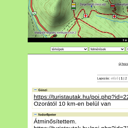
t u 
új hoz
Lapozás:
előző
|
1
|
2
Güszi
https://turistautak.hu/poi.php?id=
Ozorától 10 km-en belül van
fodor8peter
Átminősítettem.