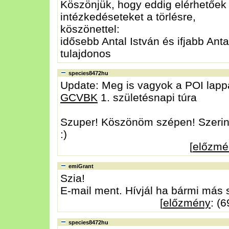
Köszönjük, hogy eddig elérhetőek 
intézkedéseteket a törlésre,
köszönettel:
idősebb Antal István és ifjabb Anta
tulajdonos
species8472hu
Update: Meg is vagyok a POI lappal
GCVBK
1. születésnapi túra
Szuper! Köszönöm szépen! Szerint
:)
[
előzmé
emiGrant
Szia!
E-mail ment. Hívjál ha bármi más s
[
előzmény
: (
species8472hu