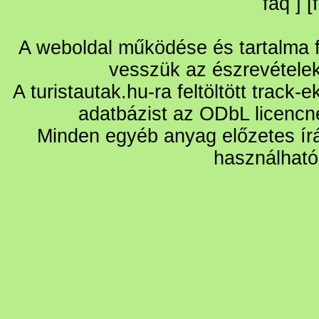
faq
] [
A weboldal működése és tartalma fo
vesszük az észrevétele
A turistautak.hu-ra feltöltött track-
adatbázist az ODbL licencn
Minden egyéb anyag előzetes írá
használható