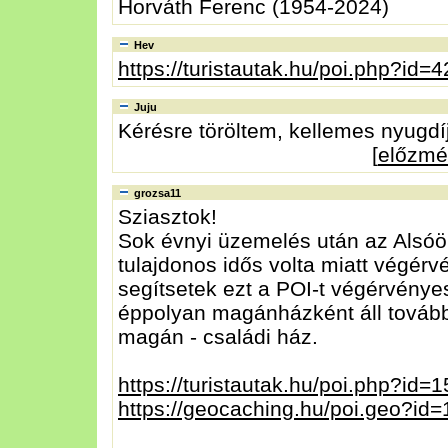
Horváth Ferenc (1954-2024)
Hev
https://turistautak.hu/poi.php?id=
Juju
Kérésre töröltem, kellemes nyugdíj
[
előzmé
grozsa11
Sziasztok!
Sok évnyi üzemelés után az Alsó
tulajdonos idős volta miatt végérv
segítsetek ezt a POI-t végérvénye
éppolyan magánházként áll tovább 
magán - családi ház.
https://turistautak.hu/poi.php?id=
https://geocaching.hu/poi.geo?id