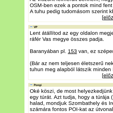
OSM-ben ezek a pontok mind fent 
A tuhu pedig tudomásom szerint kb. 
[
elő
VP
Lent átállítod az egy oldalon megj
ráfér Vas megye összes padja.
Baranyában pl.
153
van, ez szépen
(Bár az nem teljesen életszerű ne
tuhun meg alapból látszik minden 
[
elő
Pongi
Oké köszi, de most helyezkedjünk 
egy túrát. Azt tudja, hogy a túrá
halad, mondjuk Szombathely és Irot
számára fontos POI-kat az útvonal