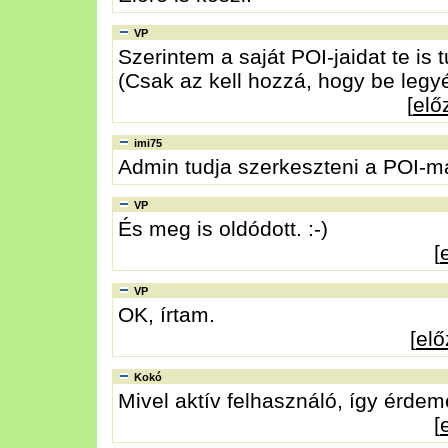
VP
Szerintem a saját POI-jaidat te is 
(Csak az kell hozzá, hogy be legyél
[
elő
imi75
Admin tudja szerkeszteni a POI-ma
VP
És meg is oldódott. :-)
[
VP
OK, írtam.
[
el
Kokó
Mivel aktív felhasználó, így érdeme
[