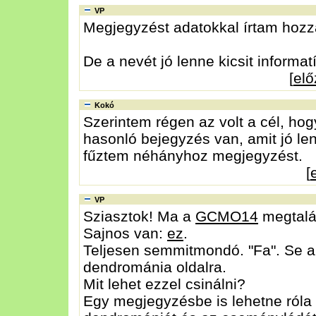
VP
Megjegyzést adatokkal írtam hozzá,
De a nevét jó lenne kicsit informa
[
el
Kokó
Szerintem régen az volt a cél, hog
hasonló bejegyzés van, amit jó le
fűztem néhányhoz megjegyzést.
[
VP
Sziasztok! Ma a
GCMO14
megtalál
Sajnos van:
ez
.
Teljesen semmitmondó. "Fa". Se a f
dendrománia oldalra.
Mit lehet ezzel csinálni?
Egy megjegyzésbe is lehetne róla írn