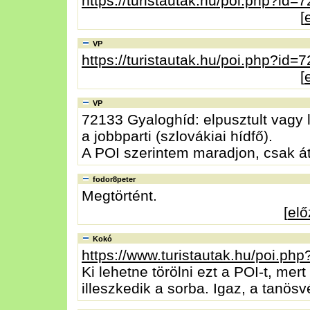
https://turistautak.hu/poi.php?id=
[
VP
https://turistautak.hu/poi.php?id=
[
VP
72133 Gyaloghíd: elpusztult vagy 
a jobbparti (szlovákiai hídfő).
A POI szerintem maradjon, csak á
fodor8peter
Megtörtént.
[
el
Kokó
https://www.turistautak.hu/poi.ph
Ki lehetne törölni ezt a POI-t, mer
illeszkedik a sorba. Igaz, a tanösv