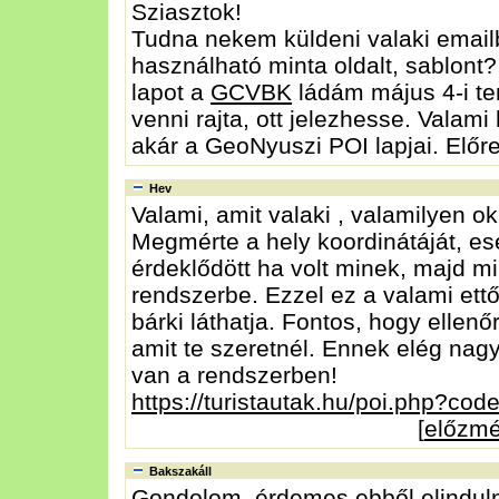
Sziasztok!
Tudna nekem küldeni valaki emai
használható minta oldalt, sablont
lapot a
GCVBK
ládám május 4-i ter
venni rajta, ott jelezhesse. Valami
akár a GeoNyuszi POI lapjai. Előr
Hev
Valami, amit valaki , valamilyen o
Megmérte a hely koordinátáját, eset
érdeklődött ha volt minek, majd mi
rendszerbe. Ezzel ez a valami ett
bárki láthatja. Fontos, hogy ellenőr
amit te szeretnél. Ennek elég na
van a rendszerben!
https://turistautak.hu/poi.php?code
[
előzm
Bakszakáll
Gondolom, érdemes ebből elinduln