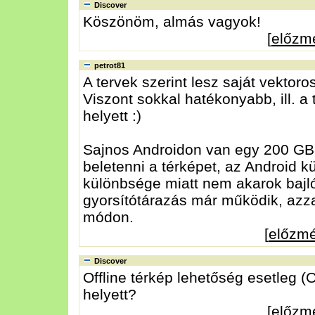
Discover
Köszönöm, almás vagyok!
[
előzm
petrot81
A tervek szerint lesz saját vektoro
Viszont sokkal hatékonyabb, ill. 
helyett :)
Sajnos Androidon van egy 200 GB-
beletenni a térképet, az Android k
különbsége miatt nem akarok bajlódn
gyorsítótárazás már működik, azzal
módon.
[
előzm
Discover
Offline térkép lehetőség esetleg
helyett?
[
előzm