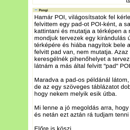
Pongi
Hamár POI, világosítsatok fel kérl
felvittem egy pad-ot POI-ként, a sa
kattintani és mutatja a térképen a 
mondjuk tervezek egy kirándulás ú
térképére és hiába nagyítok bele a
felvitt pad van, nem mutatja. Aza
keresgélnék pihenőhelyet a terve
látnám a más által felvitt "pad" POI
Maradva a pad-os példánál látom, 
de az egy szöveges táblázatot dob
hogy nekem melyik esik útba.
Mi lenne a jó megoldás arra, hogy
és netán ezt aztán rá tudjam ten
Előre is köszi.