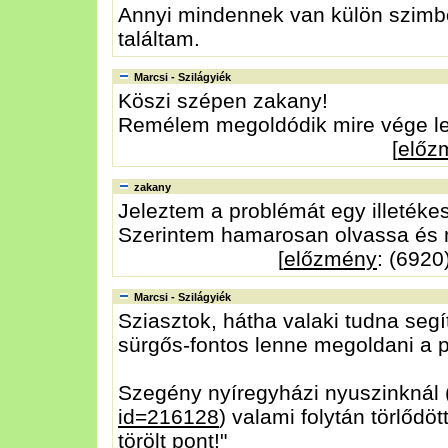
Annyi mindennek van külön szimbo
találtam.
Marcsi - Szilágyiék
Köszi szépen zakany!
Remélem megoldódik mire vége le
[
előz
zakany
Jeleztem a problémát egy illetékes
Szerintem hamarosan olvassa és 
[
előzmény
: (6920
Marcsi - Szilágyiék
Sziasztok, hátha valaki tudna segíte
sürgős-fontos lenne megoldani a 
Szegény nyíregyházi nyuszinknál 
id=216128
) valami folytán törlődöt
törölt pont!"