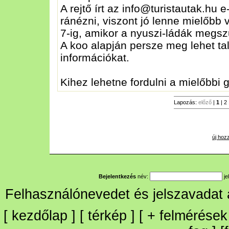
A rejtő írt az info@turistautak.hu 
ránézni, viszont jó lenne mielőbb v
7-ig, amikor a nyuszi-ládák megsz
A koo alapján persze meg lehet tal
információkat.
Kihez lehetne fordulni a mielőbbi
Lapozás:
előző
|
1
|
2
új hoz
Bejelentkezés
név:
je
Felhasználónevedet és jelszavadat
[
kezdőlap
] [
térkép
] [
+
felmérések