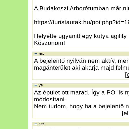
A Budakeszi Arborétumban már nin
https://turistautak.hu/poi.php?id=
Helyette ugyanitt egy kutya agilit
Köszönöm!
Hev
A bejelentő nyilván nem aktív, mert
magánterület aki akarja majd felmér
[
VP
Az épület ott marad. Így a POI is 
módosítani.
Nem tudom, hogy ha a bejelentő ne
[
e
ha2