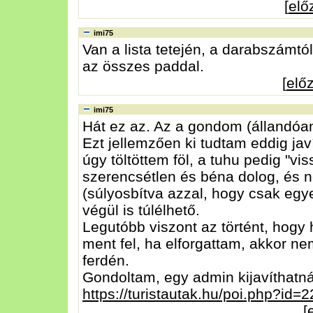
[
elő
imi75
Van a lista tetején, a darabszámtól
az összes paddal.
[
elő
imi75
Hát ez az. Az a gondom (állandóan
Ezt jellemzően ki tudtam eddig ja
úgy töltöttem föl, a tuhu pedig "vis
szerencsétlen és béna dolog, és n
(súlyosbítva azzal, hogy csak egye
végül is túlélhető.
Legutóbb viszont az történt, hogy 
ment fel, ha elforgattam, akkor n
ferdén.
Gondoltam, egy admin kijavíthatná, 
https://turistautak.hu/poi.php?id=
[