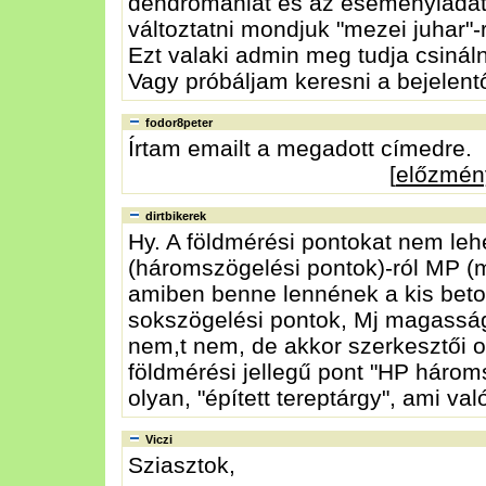
dendromániát és az eseményládát
változtatni mondjuk "mezei juhar"-
Ezt valaki admin meg tudja csinál
Vagy próbáljam keresni a bejelentő
fodor8peter
Írtam emailt a megadott címedre.
[
előzmén
dirtbikerek
Hy. A földmérési pontokat nem lehe
(háromszögelési pontok)-ról MP (m
amiben benne lennének a kis bet
sokszögelési pontok, Mj magassá
nem,t nem, de akkor szerkesztői ol
földmérési jellegű pont "HP hároms
olyan, "épített tereptárgy", ami v
Viczi
Sziasztok,