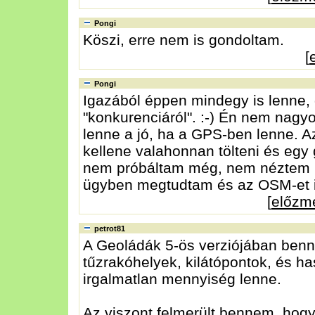
Pongi
Köszi, erre nem is gondoltam.
[
Pongi
Igazából éppen mindegy is lenne, 
"konkurenciáról". :-) Én nem nagy
lenne a jó, ha a GPS-ben lenne. Az
kellene valahonnan tölteni és egy
nem próbáltam még, nem néztem ut
ügyben megtudtam és az OSM-et i
[
előzm
petrot81
A Geoládák 5-ös verziójában benne 
tűzrakóhelyek, kilátópontok, és h
irgalmatlan mennyiség lenne.
Az viszont felmerült bennem, hogy 