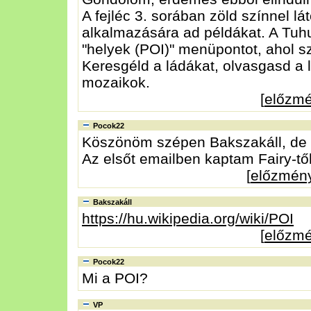
A fejléc 3. sorában zöld színnel lá
alkalmazására ad példákat. A Tuhu
"helyek (POI)" menüpontot, ahol sz
Keresgéld a ládákat, olvasgasd a l
mozaikok.
[
előzm
Pocok22
Köszönöm szépen Bakszakáll, de e
Az elsőt emailben kaptam Fairy-től
[
előzmén
Bakszakáll
https://hu.wikipedia.org/wiki/POI
[
előzm
Pocok22
Mi a POI?
VP