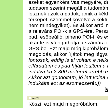
ezeket egyenként Vas megyére, de
tudásom szerint megáll a tudomány
lesznek azok a padok, amik a kékt
térképet, szemmel követve a kéktú
nem mindegyiket). És akkor arról 
a releváns POI-k a GPS-ére. Persz
pad, esőbeálló, pihenő POI-t, és 
akár le is válogathatja a számára 
GPS-be. Ezt majd még kipróbálom
megoldás, akkor írjátok meg légys
fontosak, eddig is el voltam e nél
elfáradtam és pad híján leültem a 
indulva kb 2-300 méterrel arrébb e
Akkor azt gondoltam, jó lett volna
indukálta ezt az eszmecserét.))
[
imi75
Köszi, ezt majd megpróbálom.