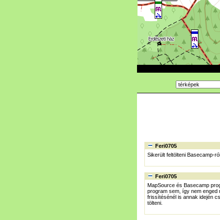
Feri0705
Sikerült feltölteni Basecamp-r
Feri0705
MapSource és Basecamp program
program sem, így nem enged rá
frissítésénél is annak idején c
tölteni.