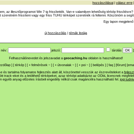
hozzászólásai
|
válasz erre
, az illesztőprogramot Win 7-ig frissítették. Van-e valamilyen lehetőség térkép frissítésre
t szeretném frissíteni vagy egy friss TUHU térképet szeretnék rá feltenni. Köszönöm a segíts
Egy lapon megjelen
új hozzászólás
|
témák listája
név:
jelszó:
tárolás
[
Felhasználónevedet és jelszavadat a
geocaching.hu
oldalon is használhatod!
ezdőlap
] [
térkép
] [
+
felmérések
~
] [
+
útvonalak
~
] [
+
poi
~
] [
belépés
] [
faq
] [
fórum
]
[
emai
 és tartalma folyamatos fejlesztés alatt áll, köszönettel vesszük az észrevételeket a
fejlesz
ltött track-eket és a letölthető térképeket, azaz térképi adatbázist az ODbL licencnek megfele
n egyéb anyag előzetes írásbeli engedély nélkül csak magáncélra használható fel.
jogi tudni