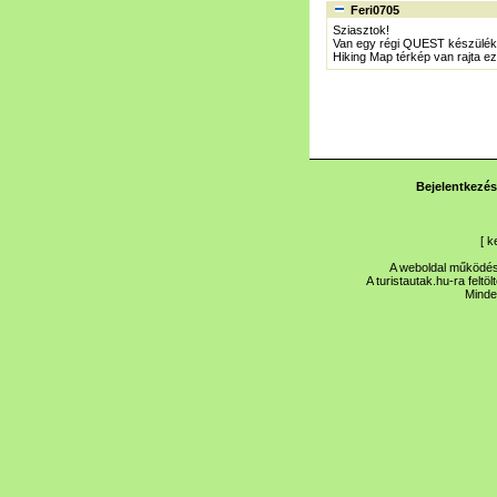
Feri0705
Sziasztok!
Van egy régi QUEST készülékem
Hiking Map térkép van rajta ez
Bejelentkezés
[
k
A weboldal működése
A turistautak.hu-ra feltö
Minde