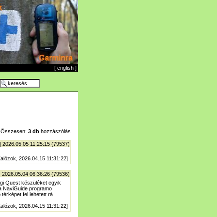
[
english
]
Összesen:
3 db
hozzászólás
| 2026.05.05 11:25:15 (79537)
alózok, 2026.04.15 11:31:22]
| 2026.05.04 06:36:26 (79536)
gi Quest készüléket egyik
. a NaviGuide programo
térképet fel lehetett rá
alózok, 2026.04.15 11:31:22]