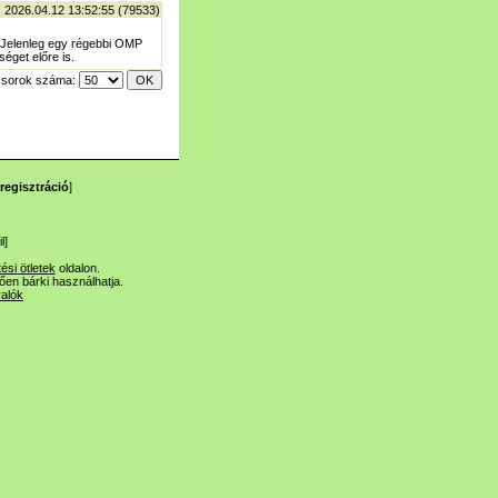
| 2026.04.12 13:52:55 (79533)
? Jelenleg egy régebbi OMP
éget előre is.
ő sorok száma:
regisztráció
]
l
]
tési ötletek
oldalon.
lően bárki használhatja.
valók