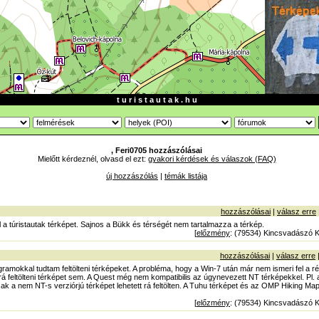
t u r i s t a u t a k . h u
, Feri0705 hozzászólásai
Mielőtt kérdeznél, olvasd el ezt:
gyakori kérdések és válaszok (FAQ)
új hozzászólás
|
témák listája
hozzászólásai
|
válasz erre
ól a túristautak térképet. Sajnos a Bükk és térségét nem tartalmazza a térkép.
[
előzmény
: (79534) Kincsvadászó K
hozzászólásai
|
válasz erre
okkal tudtam feltölteni térképeket. A probléma, hogy a Win-7 után már nem ismeri fel a ré
 feltölteni térképet sem. A Quest még nem kompatibilis az úgynevezett NT térképekkel. Pl
sak a nem NT-s verziórjú térképet lehetett rá feltölten. A Tuhu térképet és az OMP Hiking Map 
[
előzmény
: (79534) Kincsvadászó K