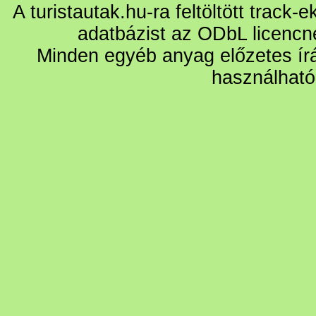
A turistautak.hu-ra feltöltött track-
adatbázist az ODbL licencn
Minden egyéb anyag előzetes írá
használható