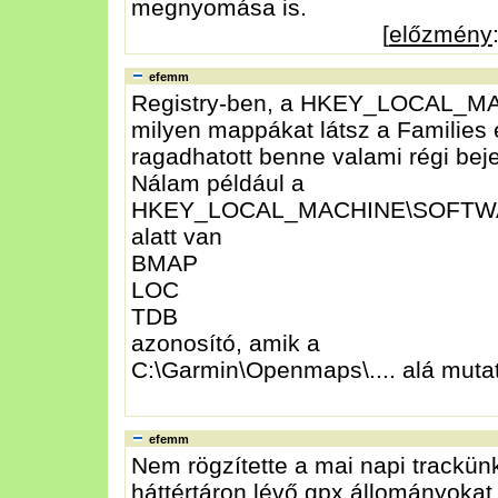
megnyomása is.
[
előzmény
efemm
Registry-ben, a HKEY_LOCAL_M
milyen mappákat látsz a Families 
ragadhatott benne valami régi bej
Nálam például a
HKEY_LOCAL_MACHINE\SOFTWARE
alatt van
BMAP
LOC
TDB
azonosító, amik a
C:\Garmin\Openmaps\.... alá muta
efemm
Nem rögzítette a mai napi trackü
háttértáron lévő gpx állományoka