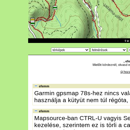
t u 
, e
Mielőtt kérdeznél, olvasd e
új hoz
efemm
Garmin gpsmap 78s-hez nincs val
használja a kütyüt nem túl régóta
efemm
Mapsource-ban CTRL-U vagyis Se
kezelése, szerintem ez is törli a 