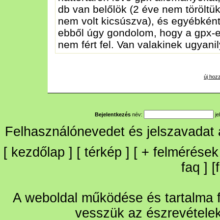
db van belőlök (2 éve nem töröltük
nem volt kicsúszva), és egyébként 
ebből úgy gondolom, hogy a gpx-e
nem fért fel. Van valakinek ugyani
új hoz
Bejelentkezés
név:
je
Felhasználónevedet és jelszavadat
[
kezdőlap
] [
térkép
] [
+
felmérések
faq
] [
A weboldal működése és tartalma fo
vesszük az észrevétele