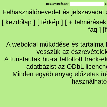
Bejelentkezés
név:
je
Felhasználónevedet és jelszavadat
[
kezdőlap
] [
térkép
] [
+
felmérések
faq
] [
A weboldal működése és tartalma fo
vesszük az észrevétele
A turistautak.hu-ra feltöltött track-
adatbázist az ODbL licencn
Minden egyéb anyag előzetes írá
használható