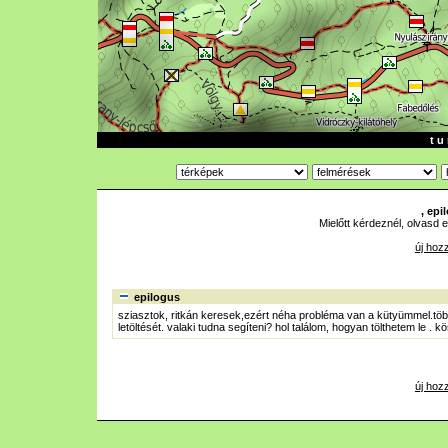
t u 
, ep
Mielőtt kérdeznél, olvasd e
új hoz
epilogus
sziasztok, ritkán keresek,ezért néha probléma van a kütyümmel.töb
letöltését. valaki tudna segíteni? hol találom, hogyan tölthetem le . k
új hoz