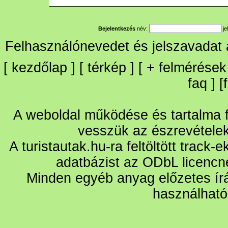
Bejelentkezés
név:
je
Felhasználónevedet és jelszavadat
[
kezdőlap
] [
térkép
] [
+
felmérések
faq
] [
A weboldal működése és tartalma fo
vesszük az észrevétele
A turistautak.hu-ra feltöltött track-
adatbázist az ODbL licencn
Minden egyéb anyag előzetes írá
használható