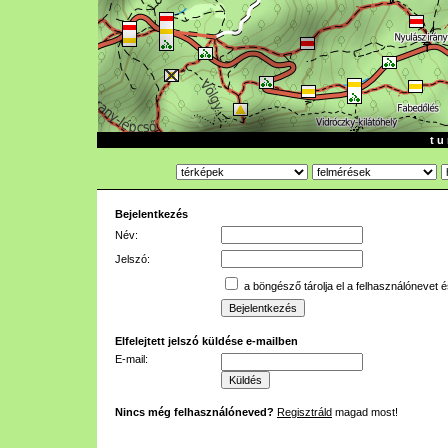
t u 
Bejelentkezés
Név:
Jelszó:
a böngésző tárolja el a felhasználónevet é
Elfelejtett jelszó küldése e-mailben
E-mail:
Nincs még felhasználóneved?
Regisztráld
magad most!