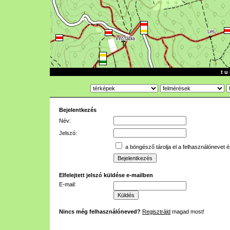
t u 
Bejelentkezés
Név:
Jelszó:
a böngésző tárolja el a felhasználónevet é
Elfelejtett jelszó küldése e-mailben
E-mail:
Nincs még felhasználóneved?
Regisztráld
magad most!