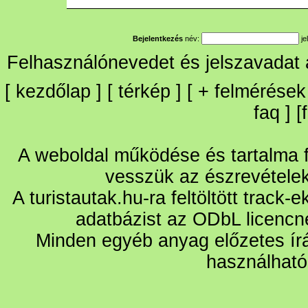
Bejelentkezés
név:
je
Felhasználónevedet és jelszavadat
[
kezdőlap
] [
térkép
] [
+
felmérések
faq
] [
A weboldal működése és tartalma fo
vesszük az észrevétele
A turistautak.hu-ra feltöltött track-
adatbázist az ODbL licencn
Minden egyéb anyag előzetes írá
használható