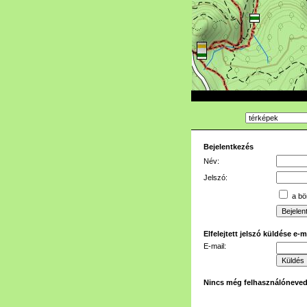
Bejelentkezés
Név:
Jelszó:
a bön
Elfelejtett jelszó küldése e-
E-mail:
Nincs még felhasználóneve