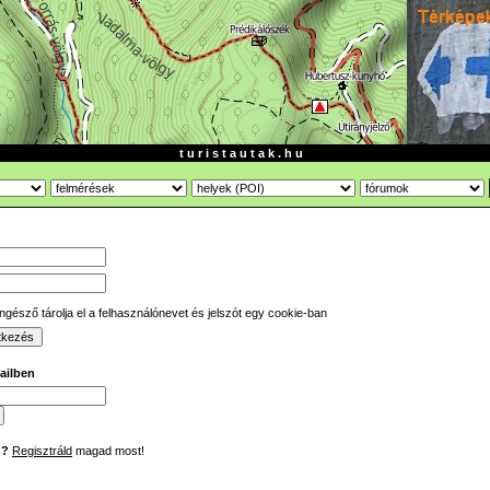
t u r i s t a u t a k . h u
gésző tárolja el a felhasználónevet és jelszót egy cookie-ban
mailben
d?
Regisztráld
magad most!