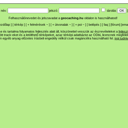
név:
jelszó:
tárolás
[
Felhasználónevedet és jelszavadat a
geocaching.hu
oldalon is használhatod!
ezdőlap
] [
térkép
] [
+
felmérések
~
] [
+
útvonalak
~
] [
+
poi
~
] [
belépés
] [
faq
] [
fórum
]
[
emai
 és tartalma folyamatos fejlesztés alatt áll, köszönettel vesszük az észrevételeket a
fejlesz
ltött track-eket és a letölthető térképeket, azaz térképi adatbázist az ODbL licencnek megfele
n egyéb anyag előzetes írásbeli engedély nélkül csak magáncélra használható fel.
jogi tudni