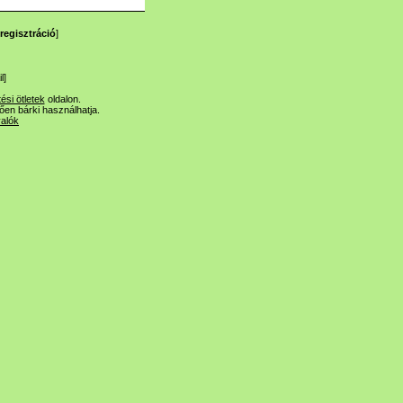
regisztráció
]
l
]
tési ötletek
oldalon.
lően bárki használhatja.
valók