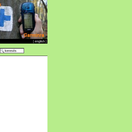
[
english
]