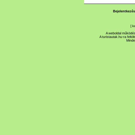
Bejelentkezés
[
k
A weboldal működése
A turistautak.hu-ra feltö
Minde