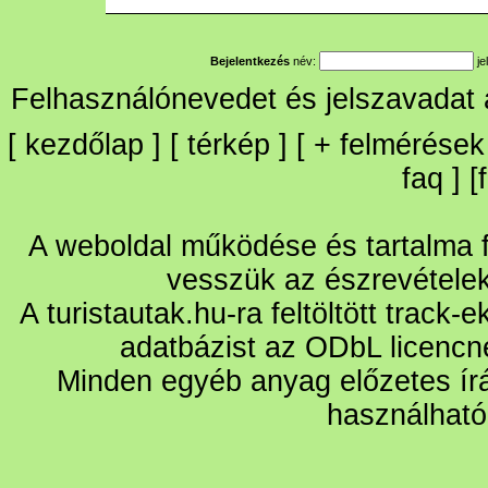
Bejelentkezés
név:
je
Felhasználónevedet és jelszavadat
[
kezdőlap
] [
térkép
] [
+
felmérések
faq
] [
A weboldal működése és tartalma fo
vesszük az észrevétele
A turistautak.hu-ra feltöltött track-
adatbázist az ODbL licencn
Minden egyéb anyag előzetes írá
használható