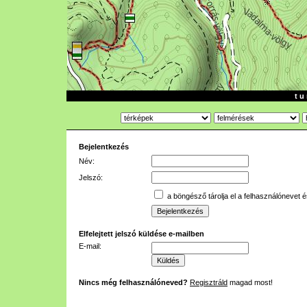
t u 
Bejelentkezés
Név:
Jelszó:
a böngésző tárolja el a felhasználónevet é
Elfelejtett jelszó küldése e-mailben
E-mail:
Nincs még felhasználóneved?
Regisztráld
magad most!