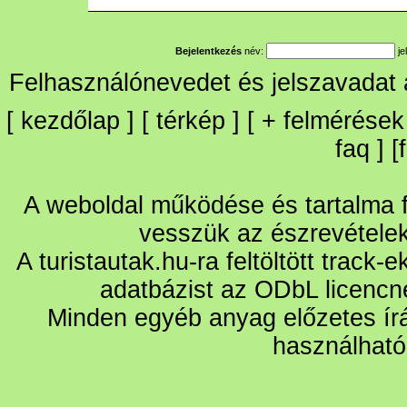
Bejelentkezés
név:
je
Felhasználónevedet és jelszavadat
[
kezdőlap
] [
térkép
] [
+
felmérések
faq
] [
A weboldal működése és tartalma fo
vesszük az észrevétele
A turistautak.hu-ra feltöltött track-
adatbázist az ODbL licencn
Minden egyéb anyag előzetes írá
használható