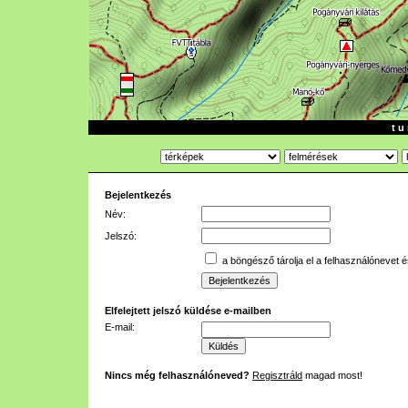
t u 
Bejelentkezés
Név:
Jelszó:
a böngésző tárolja el a felhasználónevet é
Elfelejtett jelszó küldése e-mailben
E-mail:
Nincs még felhasználóneved?
Regisztráld
magad most!