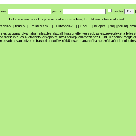
név:
jelszó:
tárolás
[
Felhasználónevedet és jelszavadat a
geocaching.hu
oldalon is használhatod!
ezdőlap
] [
térkép
] [
+
felmérések
~
] [
+
útvonalak
~
] [
+
poi
~
] [
belépés
] [
faq
] [
fórum
]
[
emai
 és tartalma folyamatos fejlesztés alatt áll, köszönettel vesszük az észrevételeket a
fejlesz
ltött track-eket és a letölthető térképeket, azaz térképi adatbázist az ODbL licencnek megfele
n egyéb anyag előzetes írásbeli engedély nélkül csak magáncélra használható fel.
jogi tudni