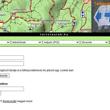
t u r i s t a u t a k . h u
gésző tárolja el a felhasználónevet és jelszót egy cookie-ban
mailben
d?
Regisztráld
magad most!