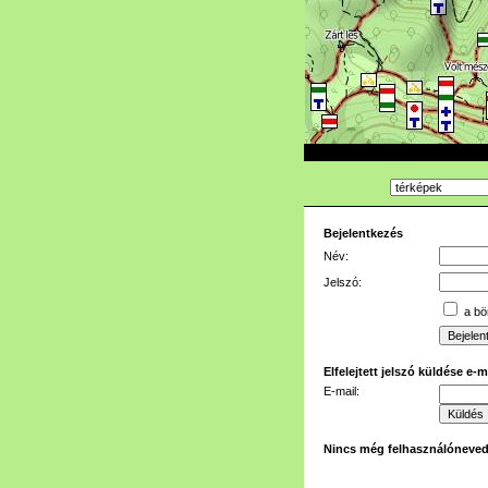
Bejelentkezés
Név:
Jelszó:
a bön
Elfelejtett jelszó küldése e-
E-mail:
Nincs még felhasználóneve