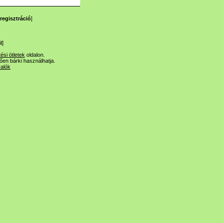
regisztráció
]
l
]
tési ötletek
oldalon.
lően bárki használhatja.
valók