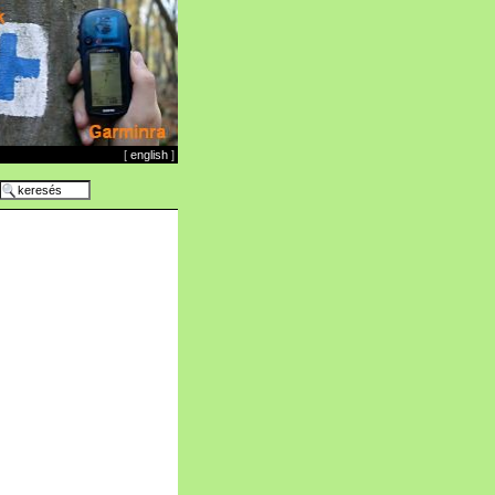
[
english
]