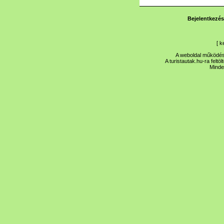
Bejelentkezés
[
k
A weboldal működése
A turistautak.hu-ra feltö
Minde