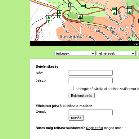
t u 
Bejelentkezés
Név:
Jelszó:
a böngésző tárolja el a felhasználónevet é
Elfelejtett jelszó küldése e-mailben
E-mail:
Nincs még felhasználóneved?
Regisztráld
magad most!