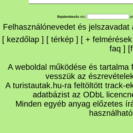
Bejelentkezés
név:
je
Felhasználónevedet és jelszavadat
[
kezdőlap
] [
térkép
] [
+
felmérések
faq
] [
A weboldal működése és tartalma fo
vesszük az észrevétele
A turistautak.hu-ra feltöltött track-
adatbázist az ODbL licencn
Minden egyéb anyag előzetes írá
használható