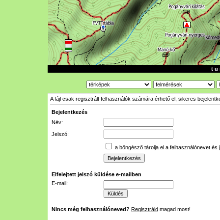
t u 
A fájl csak regisztrált felhasználók számára érhető el, sikeres bejelent
Bejelentkezés
Név:
Jelszó:
a böngésző tárolja el a felhasználónevet és 
Elfelejtett jelszó küldése e-mailben
E-mail:
Nincs még felhasználóneved?
Regisztráld
magad most!