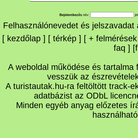
Bejelentkezés
név:
je
Felhasználónevedet és jelszavadat
[
kezdőlap
] [
térkép
] [
+
felmérések
faq
] [
A weboldal működése és tartalma fo
vesszük az észrevétele
A turistautak.hu-ra feltöltött track-
adatbázist az ODbL licencn
Minden egyéb anyag előzetes írá
használható