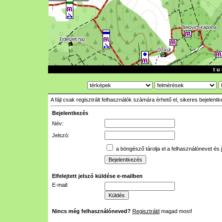
t u 
A fájl csak regisztrált felhasználók számára érhető el, sikeres bejelent
Bejelentkezés
Név:
Jelszó:
a böngésző tárolja el a felhasználónevet és 
Elfelejtett jelszó küldése e-mailben
E-mail:
Nincs még felhasználóneved?
Regisztráld
magad most!