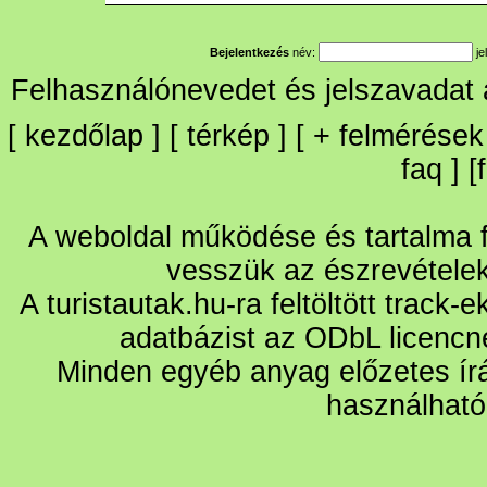
Bejelentkezés
név:
je
Felhasználónevedet és jelszavadat
[
kezdőlap
] [
térkép
] [
+
felmérések
faq
] [
A weboldal működése és tartalma fo
vesszük az észrevétele
A turistautak.hu-ra feltöltött track-
adatbázist az ODbL licencn
Minden egyéb anyag előzetes írá
használható