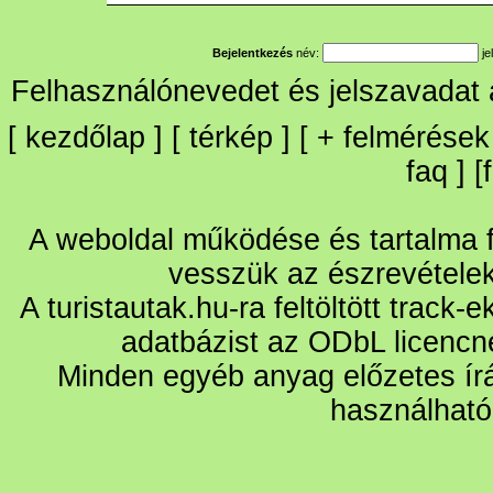
Bejelentkezés
név:
je
Felhasználónevedet és jelszavadat
[
kezdőlap
] [
térkép
] [
+
felmérések
faq
] [
A weboldal működése és tartalma fo
vesszük az észrevétele
A turistautak.hu-ra feltöltött track-
adatbázist az ODbL licencn
Minden egyéb anyag előzetes írá
használható