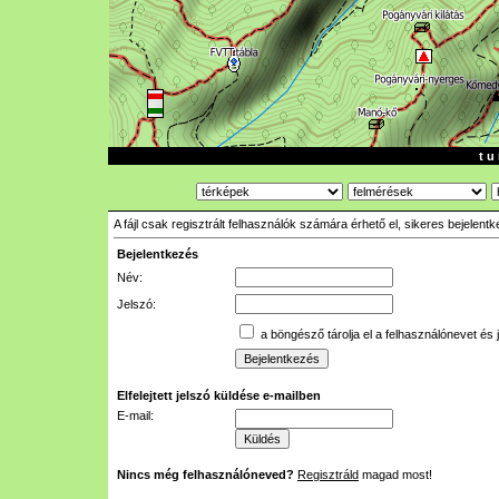
t u 
A fájl csak regisztrált felhasználók számára érhető el, sikeres bejelent
Bejelentkezés
Név:
Jelszó:
a böngésző tárolja el a felhasználónevet és 
Elfelejtett jelszó küldése e-mailben
E-mail:
Nincs még felhasználóneved?
Regisztráld
magad most!