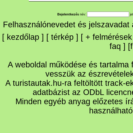
Bejelentkezés
név:
je
Felhasználónevedet és jelszavadat
[
kezdőlap
] [
térkép
] [
+
felmérések
faq
] [
A weboldal működése és tartalma fo
vesszük az észrevétele
A turistautak.hu-ra feltöltött track-
adatbázist az ODbL licencn
Minden egyéb anyag előzetes írá
használható