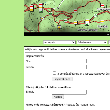
t u 
A fájl csak regisztrált felhasználók számára érhető el, sikeres bejelent
Bejelentkezés
Név:
Jelszó:
a böngésző tárolja el a felhasználónevet és 
Elfelejtett jelszó küldése e-mailben
E-mail:
Nincs még felhasználóneved?
Regisztráld
magad most!