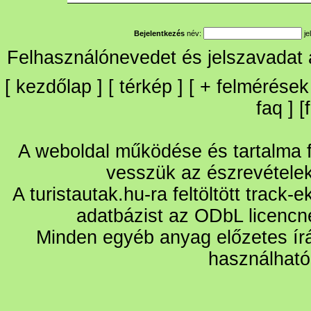
Bejelentkezés
név:
je
Felhasználónevedet és jelszavadat
[
kezdőlap
] [
térkép
] [
+
felmérések
faq
] [
A weboldal működése és tartalma fo
vesszük az észrevétele
A turistautak.hu-ra feltöltött track-
adatbázist az ODbL licencn
Minden egyéb anyag előzetes írá
használható