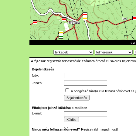
t u 
A fájl csak regisztrált felhasználók számára érhető el, sikeres bejelent
Bejelentkezés
Név:
Jelszó:
a böngésző tárolja el a felhasználónevet és 
Elfelejtett jelszó küldése e-mailben
E-mail:
Nincs még felhasználóneved?
Regisztráld
magad most!