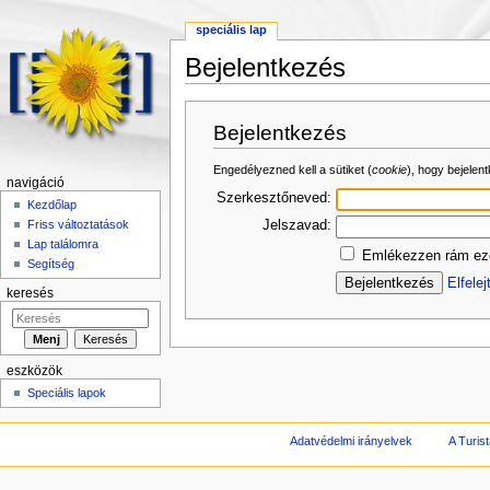
speciális lap
Bejelentkezés
Ugrás:
navigáció
,
keresés
Bejelentkezés
Engedélyezned kell a sütiket (
cookie
), hogy bejelen
navigáció
Szerkesztőneved:
Kezdőlap
Jelszavad:
Friss változtatások
Lap találomra
Emlékezzen rám eze
Segítség
Elfele
keresés
eszközök
Speciális lapok
Adatvédelmi irányelvek
A Turist