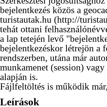
Szerkesztési jogosultsághoz 
bejelentkezés közös a
geoca
turistautak.hu
tehát ottani felhasználónévve
a lap tetején levő "bejelentk
bejelentkezéskor létrejön a 
rendszerben, utána már auto
munkamenet (session) vagy a
alapján is.
Fájlfeltöltés is működik már
Leírások