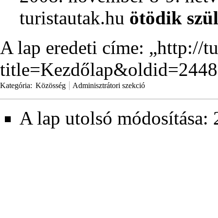
turistautak.hu
ötödik szü
A lap eredeti címe: „
http://t
title=Kezdőlap&oldid=2448
Kategória
:
Közösség
Adminisztrátori szekció
A lap utolsó módosítása: 