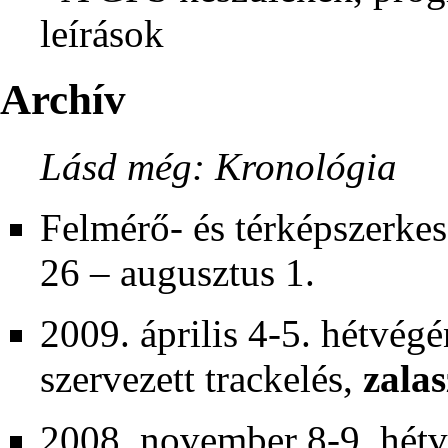
leírások
Archív
Lásd még:
Kronológia
Felmérő- és térképszerke
26 – augusztus 1.
2009. április 4-5. hétvég
szervezett trackelés,
zalas
2008. november 8-9. hét