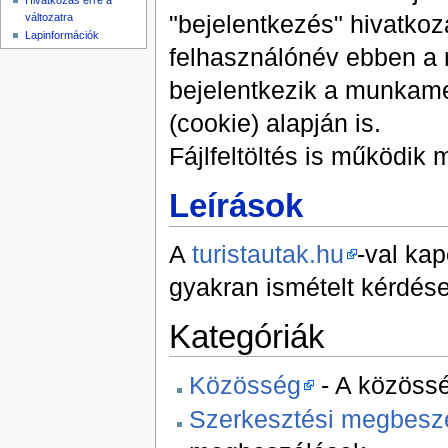
Hivatkozás erre a
"bejelentkezés" hivatkozá
változatra
Lapinformációk
felhasználónév ebben a 
bejelentkezik a munkamen
(cookie) alapján is.
Fájlfeltöltés is működik 
Leírások
A
turistautak.hu
-val ka
gyakran ismételt kérdése
Kategóriák
Közösség
- A közössé
Szerkesztési megbesz