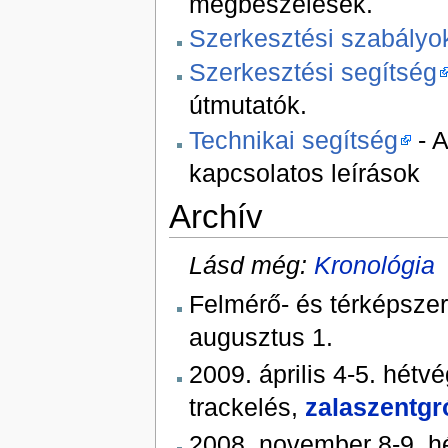
megbeszélések.
Szerkesztési szabályo
Szerkesztési segítség
útmutatók.
Technikai segítség
- A
kapcsolatos leírások
Archív
Lásd még:
Kronológia
Felmérő- és térképsze
augusztus 1.
2009. április 4-5. hét
trackelés,
zalaszentgr
2008. november 8-9. 