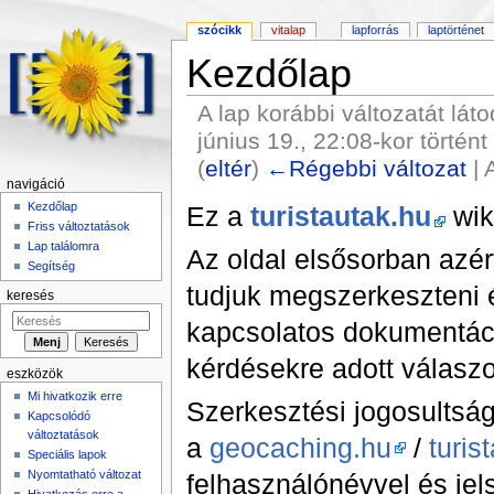
szócikk
vitalap
lapforrás
laptörténet
Kezdőlap
A lap korábbi változatát lát
június 19., 22:08-kor történt
(
eltér
)
←Régebbi változat
| 
navigáció
Ugrás:
navigáció
,
keresés
Kezdőlap
Ez a
turistautak.hu
wiki
Friss változtatások
Lap találomra
Az oldal elsősorban azért
Segítség
tudjuk megszerkeszteni 
keresés
kapcsolatos dokumentáci
kérdésekre adott válaszo
eszközök
Mi hivatkozik erre
Szerkesztési jogosultság
Kapcsolódó
változtatások
a
geocaching.hu
/
turis
Speciális lapok
Nyomtatható változat
felhasználónévvel és jels