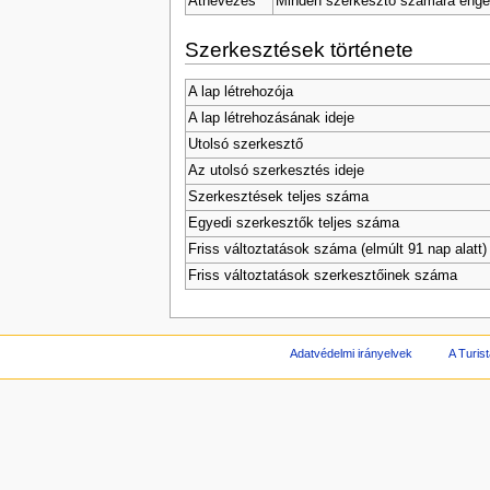
Átnevezés
Minden szerkesztő számára enge
Szerkesztések története
A lap létrehozója
A lap létrehozásának ideje
Utolsó szerkesztő
Az utolsó szerkesztés ideje
Szerkesztések teljes száma
Egyedi szerkesztők teljes száma
Friss változtatások száma (elmúlt 91 nap alatt)
Friss változtatások szerkesztőinek száma
Adatvédelmi irányelvek
A Turist