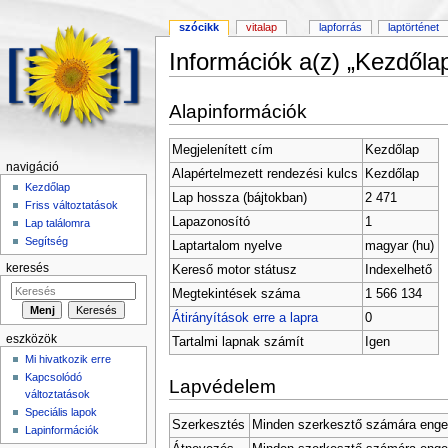
szócikk
vitalap
lapforrás
laptörténet
Információk a(z) „Kezdőlap
Ugrás:
navigáció
,
keresés
Alapinformációk
Megjelenített cím
Kezdőlap
navigáció
Alapértelmezett rendezési kulcs
Kezdőlap
Kezdőlap
Lap hossza (bájtokban)
2 471
Friss változtatások
Lapazonosító
1
Lap találomra
Segítség
Laptartalom nyelve
magyar (hu)
keresés
Kereső motor státusz
Indexelhető
Megtekintések száma
1 566 134
Átirányítások erre a lapra
0
eszközök
Tartalmi lapnak számít
Igen
Mi hivatkozik erre
Kapcsolódó
Lapvédelem
változtatások
Speciális lapok
Szerkesztés
Minden szerkesztő számára enge
Lapinformációk